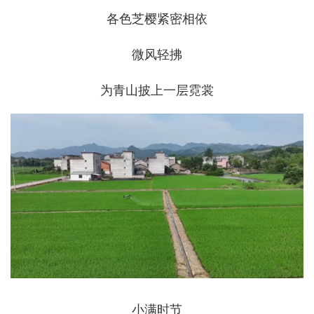
各色芝樱紧密相依
微风轻拂
为青山披上一层霓裳
小满时节