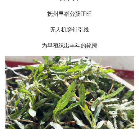
抚州早稻分蘖正旺
无人机穿针引线
为早稻织出丰年的轮廓