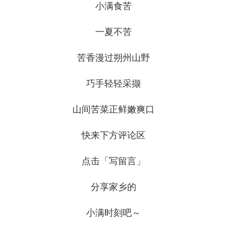
小满食苦
一夏不苦
苦香漫过朔州山野
巧手轻轻采撷
山间苦菜正鲜嫩爽口
快来下方评论区
点击「写留言」
分享家乡的
小满时刻吧～