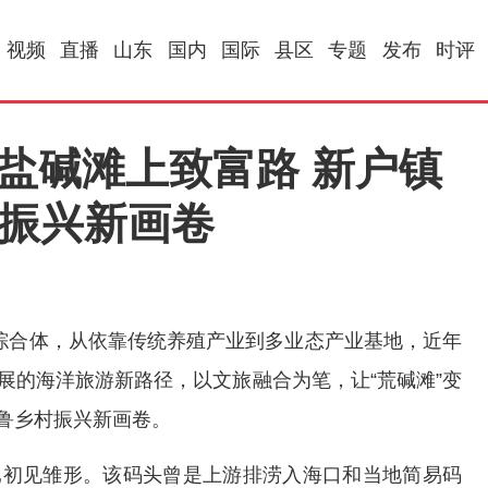
视频
直播
山东
国内
国际
县区
专题
发布
时评
起盐碱滩上致富路 新户镇
村振兴新画卷
综合体，从依靠传统养殖产业到多业态产业基地，近年
展的海洋旅游新路径，以文旅融合为笔，让“荒碱滩”变
齐鲁乡村振兴新画卷。
已初见雏形。该码头曾是上游排涝入海口和当地简易码