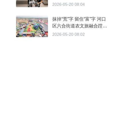
2026-05-20 08:04
抹掉“荒”字 留住“富”字 河口
区六合街道农文旅融合蹚出
乡村振兴新路
2026-05-20 08:02