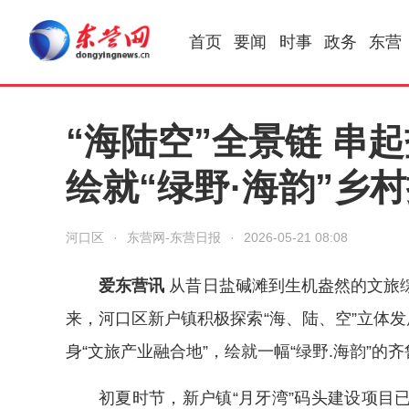
首页
要闻
时事
政务
东营
“海陆空”全景链 串
绘就“绿野·海韵”乡
河口区
·
东营网-东营日报
·
2026-05-21 08:08
爱东营讯
从昔日盐碱滩到生机盎然的文旅
来，河口区新户镇积极探索“海、陆、空”立体发
身“文旅产业融合地”，绘就一幅“绿野.海韵”的
初夏时节，新户镇“月牙湾”码头建设项目