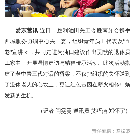
爱东营讯
近日，胜利油田关工委胜南分会携手
西城服务协调中心关工委，组织青年员工代表及“五
老”宣讲团，共同走进为油田建设作出贡献的退休员
工家中，开展温情走访与精神传承活动。此次活动搭
建了老中青三代对话的桥梁，不仅把组织的关怀送到
了退休老人的心坎上，更让红色基因在薪火相传中焕
发新的生机。
（记者 闫雯雯 通讯员 艾巧燕 郑怀宇）
责任编辑：马振蒙