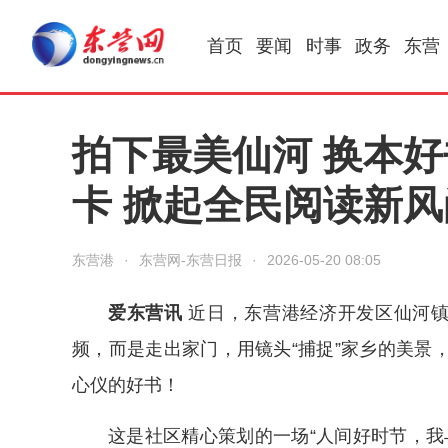
首页
要闻
时事
政务
东营
拍下最美仙河 换本
卡 掀起全民阅读新风
东营港
·
东营网-东营日报
·
2026-05-20 08:05
爱东营讯
近日，东营港经济开发区仙河镇
频，而是走出家门，用镜头“捕捉”家乡的美景
心仪的好书！
这是社区精心策划的一场“人间好时节，我