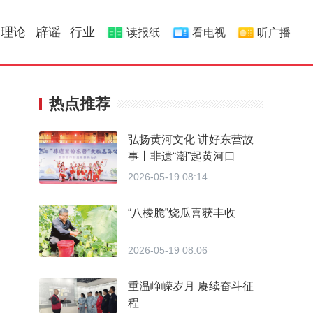
理论
辟谣
行业
读报纸
看电视
听广播
热点推荐
弘扬黄河文化 讲好东营故
事丨非遗“潮”起黄河口
2026-05-19 08:14
“八棱脆”烧瓜喜获丰收
2026-05-19 08:06
重温峥嵘岁月 赓续奋斗征
程