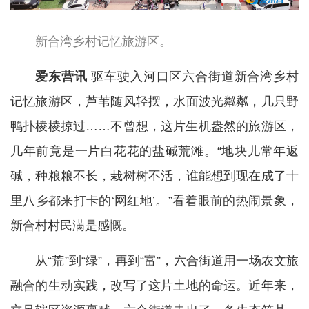
新合湾乡村记忆旅游区。
爱东营讯
驱车驶入河口区六合街道新合湾乡村
记忆旅游区，芦苇随风轻摆，水面波光粼粼，几只野
鸭扑棱棱掠过……不曾想，这片生机盎然的旅游区，
几年前竟是一片白花花的盐碱荒滩。“地块儿常年返
碱，种粮粮不长，栽树树不活，谁能想到现在成了十
里八乡都来打卡的‘网红地’。”看着眼前的热闹景象，
新合村村民满是感慨。
从“荒”到“绿”，再到“富”，六合街道用一场农文旅
融合的生动实践，改写了这片土地的命运。近年来，