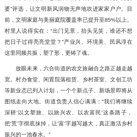
婆”评选，让文明新风润物无声地吹进家家户户。目
前，文明家庭与美丽庭院覆盖率已提升至85%以上。
村里人说得实在：“出门见景，抬头见笑，谁还不想
把日子过得亮亮堂堂？”产业兴、环境美、民风淳在
这里同频共振，塑了形，更铸了魂。
放眼未来，六合街道的农文旅融合之路正越走越
宽。村办食堂、闲置院落租赁、乡村茶室、文创工坊
等新业态已列入计划，一个个新点子、新场景即将从
图纸走向大地。街道负责人信心满满：“我们将继续
深耕‘以文塑旅、以旅兴农、以农富民’这条路子，
把‘荒’字彻底抹掉，让‘富’字越写越大，真正激活乡村
振兴的一池春水。”