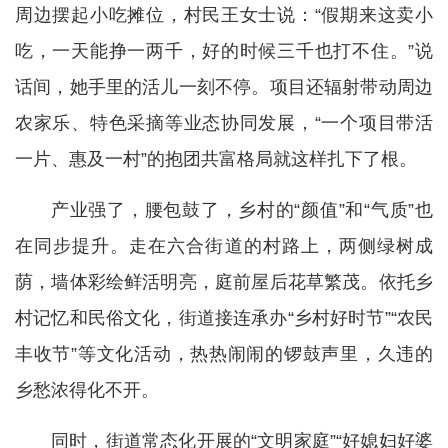
周边摆起小吃摊位，村民王女士说：“假期来这卖小
吃，一天能挣一两千，好的时候三千也打不住。”说
话间，她手里的活儿一刻不停。项目还辐射带动周边
农家乐、特色采摘等业态协同发展，“一个项目带活
一片、惠及一村”的抱团共富格局就这样扎下了根。
产业强了，腰包鼓了，乡村的“颜值”和“气质”也
在同步提升。走在六合街道的村路上，两侧绿树成
荫，墙体彩绘鲜活明亮，庭前屋后花草繁茂。依托乡
村记忆和民俗文化，街道接连承办“乡村好时节”“农民
丰收节”等文化活动，热热闹闹的锣鼓声里，久违的
乡愁浓得化不开。
同时，街道常态化开展的“文明家庭”“好媳妇好婆