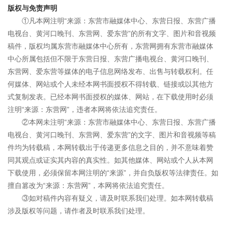
版权与免责声明
①凡本网注明“来源：东营市融媒体中心、东营日报、东营广播
电视台、黄河口晚刊、东营网、爱东营”的所有文字、图片和音视频
稿件，版权均属东营市融媒体中心所有，东营网拥有东营市融媒体
中心所属包括但不限于东营日报、东营广播电视台、黄河口晚刊、
东营网、爱东营等媒体的电子信息网络发布、出售与转载权利。任
何媒体、网站或个人未经本网书面授权不得转载、链接或以其他方
式复制发表。已经本网书面授权的媒体、网站，在下载使用时必须
注明“来源：东营网”，违者本网将依法追究责任。
②本网未注明“来源：东营市融媒体中心、东营日报、东营广播
电视台、黄河口晚刊、东营网、爱东营”的文字、图片和音视频等稿
件均为转载稿，本网转载出于传递更多信息之目的，并不意味着赞
同其观点或证实其内容的真实性。如其他媒体、网站或个人从本网
下载使用，必须保留本网注明的“来源”，并自负版权等法律责任。如
擅自篡改为“来源：东营网”，本网将依法追究责任。
③如对稿件内容有疑义，请及时联系我们处理。如本网转载稿
涉及版权等问题，请作者及时联系我们处理。