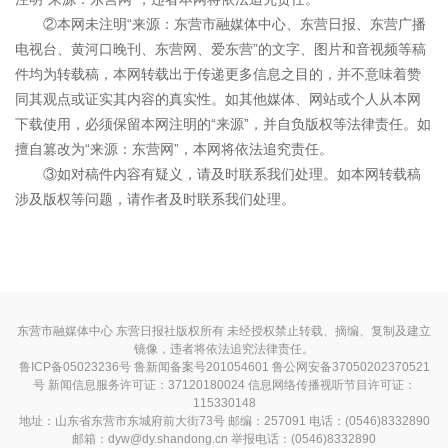
②本网未注明“来源：东营市融媒体中心、东营日报、东营广播
电视台、黄河口晚刊、东营网、爱东营”的文字、图片和音视频等稿
件均为转载稿，本网转载出于传递更多信息之目的，并不意味着赞
同其观点或证实其内容的真实性。如其他媒体、网站或个人从本网
下载使用，必须保留本网注明的“来源”，并自负版权等法律责任。如
擅自篡改为“来源：东营网”，本网将依法追究责任。
③如对稿件内容有疑义，请及时联系我们处理。如本网转载稿
涉及版权等问题，请作者及时联系我们处理。
东营市融媒体中心 东营日报社版权所有 未经授权禁止转载、摘编、复制及建立
镜像，违者将依法追究法律责任。
鲁ICP备05023236号
鲁新闻备案号201054601 鲁公网安备37050202370521
号
新闻信息服务许可证：37120180024
信息网络传播视听节目许可证：
115330148
地址：山东省东营市东城府前大街73号 邮编：257091 电话：(0546)8332890
邮箱：dyw@dy.shandong.cn 举报电话：(0546)8332890