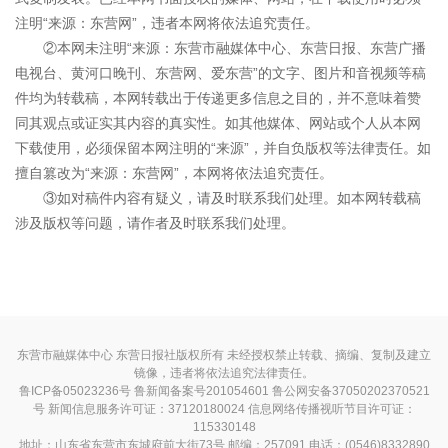
注明“来源：东营网”，违者本网将依法追究责任。
②本网未注明“来源：东营市融媒体中心、东营日报、东营广播
电视台、黄河口晚刊、东营网、爱东营”的文字、图片和音视频等稿
件均为转载稿，本网转载出于传递更多信息之目的，并不意味着赞
同其观点或证实其内容的真实性。如其他媒体、网站或个人从本网
下载使用，必须保留本网注明的“来源”，并自负版权等法律责任。如
擅自篡改为“来源：东营网”，本网将依法追究责任。
③如对稿件内容有疑义，请及时联系我们处理。如本网转载稿
涉及版权等问题，请作者及时联系我们处理。
东营市融媒体中心 东营日报社版权所有 未经授权禁止转载、摘编、复制及建立
镜像，违者将依法追究法律责任。
鲁ICP备05023236号
鲁新闻备案号201054601 鲁公网安备37050202370521
号
新闻信息服务许可证：37120180024
信息网络传播视听节目许可证：
115330148
地址：山东省东营市东城府前大街73号 邮编：257091 电话：(0546)8332890