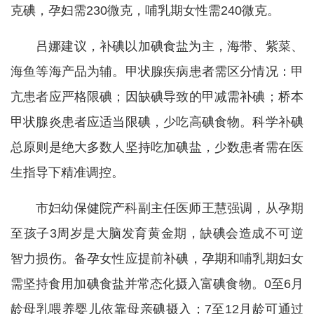
克碘，孕妇需230微克，哺乳期女性需240微克。
吕娜建议，补碘以加碘食盐为主，海带、紫菜、
海鱼等海产品为辅。甲状腺疾病患者需区分情况：甲
亢患者应严格限碘；因缺碘导致的甲减需补碘；桥本
甲状腺炎患者应适当限碘，少吃高碘食物。科学补碘
总原则是绝大多数人坚持吃加碘盐，少数患者需在医
生指导下精准调控。
市妇幼保健院产科副主任医师王慧强调，从孕期
至孩子3周岁是大脑发育黄金期，缺碘会造成不可逆
智力损伤。备孕女性应提前补碘，孕期和哺乳期妇女
需坚持食用加碘食盐并常态化摄入富碘食物。0至6月
龄母乳喂养婴儿依靠母亲碘摄入；7至12月龄可通过