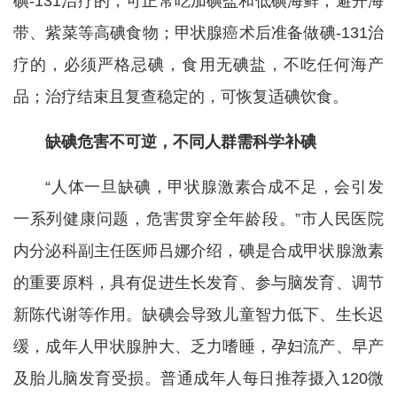
碘-131治疗的，可正常吃加碘盐和低碘海鲜，避开海
带、紫菜等高碘食物；甲状腺癌术后准备做碘-131治
疗的，必须严格忌碘，食用无碘盐，不吃任何海产
品；治疗结束且复查稳定的，可恢复适碘饮食。
缺碘危害不可逆，不同人群需科学补碘
“人体一旦缺碘，甲状腺激素合成不足，会引发
一系列健康问题，危害贯穿全年龄段。”市人民医院
内分泌科副主任医师吕娜介绍，碘是合成甲状腺激素
的重要原料，具有促进生长发育、参与脑发育、调节
新陈代谢等作用。缺碘会导致儿童智力低下、生长迟
缓，成年人甲状腺肿大、乏力嗜睡，孕妇流产、早产
及胎儿脑发育受损。普通成年人每日推荐摄入120微