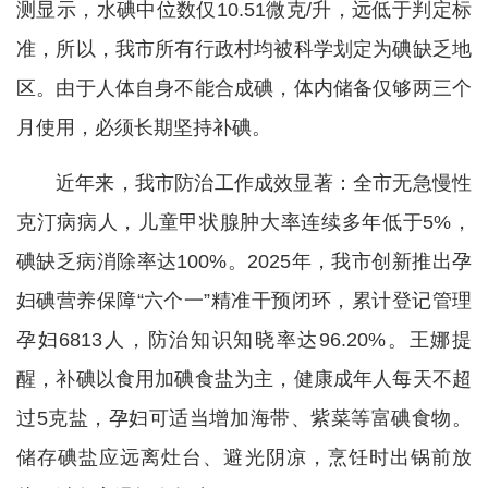
测显示，水碘中位数仅10.51微克/升，远低于判定标
准，所以，我市所有行政村均被科学划定为碘缺乏地
区。由于人体自身不能合成碘，体内储备仅够两三个
月使用，必须长期坚持补碘。
近年来，我市防治工作成效显著：全市无急慢性
克汀病病人，儿童甲状腺肿大率连续多年低于5%，
碘缺乏病消除率达100%。2025年，我市创新推出孕
妇碘营养保障“六个一”精准干预闭环，累计登记管理
孕妇6813人，防治知识知晓率达96.20%。王娜提
醒，补碘以食用加碘食盐为主，健康成年人每天不超
过5克盐，孕妇可适当增加海带、紫菜等富碘食物。
储存碘盐应远离灶台、避光阴凉，烹饪时出锅前放