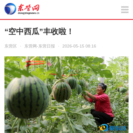
“空中西瓜”丰收啦！
东营区
·
东营网-东营日报
·
2026-05-15 08:16