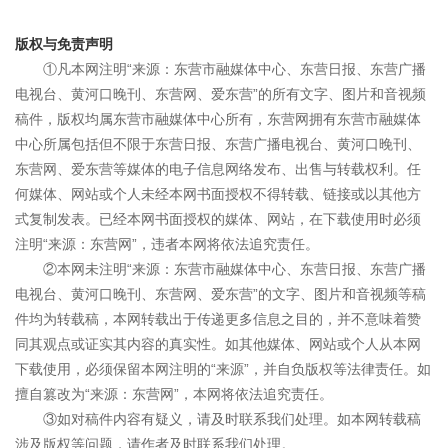
版权与免责声明
①凡本网注明“来源：东营市融媒体中心、东营日报、东营广播
电视台、黄河口晚刊、东营网、爱东营”的所有文字、图片和音视频
稿件，版权均属东营市融媒体中心所有，东营网拥有东营市融媒体
中心所属包括但不限于东营日报、东营广播电视台、黄河口晚刊、
东营网、爱东营等媒体的电子信息网络发布、出售与转载权利。任
何媒体、网站或个人未经本网书面授权不得转载、链接或以其他方
式复制发表。已经本网书面授权的媒体、网站，在下载使用时必须
注明“来源：东营网”，违者本网将依法追究责任。
②本网未注明“来源：东营市融媒体中心、东营日报、东营广播
电视台、黄河口晚刊、东营网、爱东营”的文字、图片和音视频等稿
件均为转载稿，本网转载出于传递更多信息之目的，并不意味着赞
同其观点或证实其内容的真实性。如其他媒体、网站或个人从本网
下载使用，必须保留本网注明的“来源”，并自负版权等法律责任。如
擅自篡改为“来源：东营网”，本网将依法追究责任。
③如对稿件内容有疑义，请及时联系我们处理。如本网转载稿
涉及版权等问题，请作者及时联系我们处理。