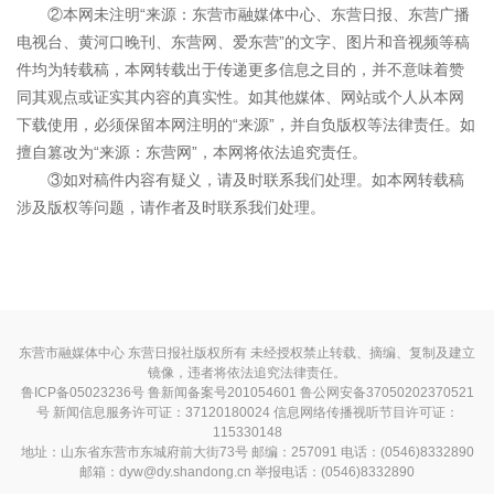
②本网未注明“来源：东营市融媒体中心、东营日报、东营广播
电视台、黄河口晚刊、东营网、爱东营”的文字、图片和音视频等稿
件均为转载稿，本网转载出于传递更多信息之目的，并不意味着赞
同其观点或证实其内容的真实性。如其他媒体、网站或个人从本网
下载使用，必须保留本网注明的“来源”，并自负版权等法律责任。如
擅自篡改为“来源：东营网”，本网将依法追究责任。
③如对稿件内容有疑义，请及时联系我们处理。如本网转载稿
涉及版权等问题，请作者及时联系我们处理。
东营市融媒体中心 东营日报社版权所有 未经授权禁止转载、摘编、复制及建立
镜像，违者将依法追究法律责任。
鲁ICP备05023236号
鲁新闻备案号201054601 鲁公网安备37050202370521
号
新闻信息服务许可证：37120180024
信息网络传播视听节目许可证：
115330148
地址：山东省东营市东城府前大街73号 邮编：257091 电话：(0546)8332890
邮箱：dyw@dy.shandong.cn 举报电话：(0546)8332890