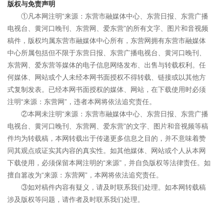
版权与免责声明
①凡本网注明“来源：东营市融媒体中心、东营日报、东营广播
电视台、黄河口晚刊、东营网、爱东营”的所有文字、图片和音视频
稿件，版权均属东营市融媒体中心所有，东营网拥有东营市融媒体
中心所属包括但不限于东营日报、东营广播电视台、黄河口晚刊、
东营网、爱东营等媒体的电子信息网络发布、出售与转载权利。任
何媒体、网站或个人未经本网书面授权不得转载、链接或以其他方
式复制发表。已经本网书面授权的媒体、网站，在下载使用时必须
注明“来源：东营网”，违者本网将依法追究责任。
②本网未注明“来源：东营市融媒体中心、东营日报、东营广播
电视台、黄河口晚刊、东营网、爱东营”的文字、图片和音视频等稿
件均为转载稿，本网转载出于传递更多信息之目的，并不意味着赞
同其观点或证实其内容的真实性。如其他媒体、网站或个人从本网
下载使用，必须保留本网注明的“来源”，并自负版权等法律责任。如
擅自篡改为“来源：东营网”，本网将依法追究责任。
③如对稿件内容有疑义，请及时联系我们处理。如本网转载稿
涉及版权等问题，请作者及时联系我们处理。