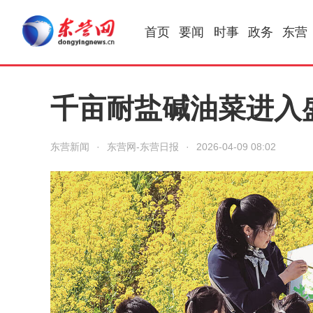
首页
要闻
时事
政务
东营
千亩耐盐碱油菜进入
东营新闻
·
东营网-东营日报
·
2026-04-09 08:02