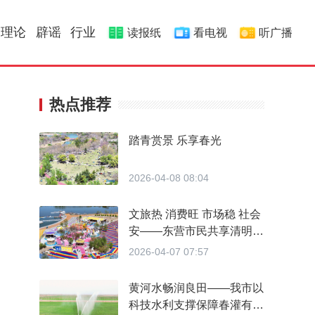
理论
辟谣
行业
读报纸
看电视
听广播
热点推荐
踏青赏景 乐享春光
2026-04-08 08:04
文旅热 消费旺 市场稳 社会
安——东营市民共享清明假
期“四重奏”
2026-04-07 07:57
黄河水畅润良田——我市以
科技水利支撑保障春灌有序