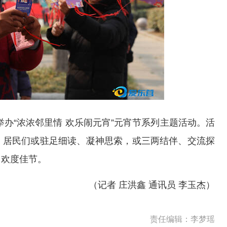
办“浓浓邻里情 欢乐闹元宵”元宵节系列主题活动。活
，居民们或驻足细读、凝神思索，或三两结伴、交流探
，欢度佳节。
（记者 庄洪鑫 通讯员 李玉杰）
责任编辑：李梦瑶