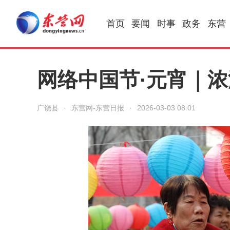
首页
要闻
时事
政务
东营
网络中国节·元宵｜浓
广饶县
·
东营网-东营日报
·
2026-03-03 08:01