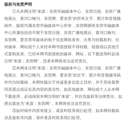
版权与免责声明
①凡本网注明“来源：东营市融媒体中心、东营日报、东营广播
电视台、黄河口晚刊、东营网、爱东营”的所有文字、图片和音视频
稿件，版权均属东营市融媒体中心所有，东营网拥有东营市融媒体
中心所属包括但不限于东营日报、东营广播电视台、黄河口晚刊、
东营网、爱东营等媒体的电子信息网络发布、出售与转载权利。任
何媒体、网站或个人未经本网书面授权不得转载、链接或以其他方
式复制发表。已经本网书面授权的媒体、网站，在下载使用时必须
注明“来源：东营网”，违者本网将依法追究责任。
②本网未注明“来源：东营市融媒体中心、东营日报、东营广播
电视台、黄河口晚刊、东营网、爱东营”的文字、图片和音视频等稿
件均为转载稿，本网转载出于传递更多信息之目的，并不意味着赞
同其观点或证实其内容的真实性。如其他媒体、网站或个人从本网
下载使用，必须保留本网注明的“来源”，并自负版权等法律责任。如
擅自篡改为“来源：东营网”，本网将依法追究责任。
③如对稿件内容有疑义，请及时联系我们处理。如本网转载稿
涉及版权等问题，请作者及时联系我们处理。