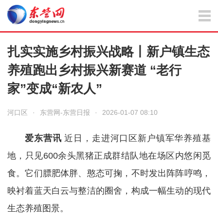
扎实实施乡村振兴战略丨新户镇生态
养殖跑出乡村振兴新赛道 “老行
家”变成“新农人”
河口区
·
东营网-东营日报
·
2026-01-07 08:10
爱东营讯
近日，走进河口区新户镇军华养殖基
地，只见600余头黑猪正成群结队地在场区内悠闲觅
食。它们膘肥体胖、憨态可掬，不时发出阵阵哼鸣，
映衬着蓝天白云与整洁的圈舍，构成一幅生动的现代
生态养殖图景。