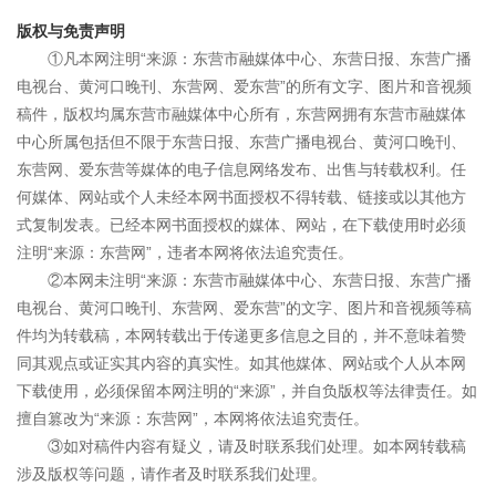
版权与免责声明
①凡本网注明“来源：东营市融媒体中心、东营日报、东营广播
电视台、黄河口晚刊、东营网、爱东营”的所有文字、图片和音视频
稿件，版权均属东营市融媒体中心所有，东营网拥有东营市融媒体
中心所属包括但不限于东营日报、东营广播电视台、黄河口晚刊、
东营网、爱东营等媒体的电子信息网络发布、出售与转载权利。任
何媒体、网站或个人未经本网书面授权不得转载、链接或以其他方
式复制发表。已经本网书面授权的媒体、网站，在下载使用时必须
注明“来源：东营网”，违者本网将依法追究责任。
②本网未注明“来源：东营市融媒体中心、东营日报、东营广播
电视台、黄河口晚刊、东营网、爱东营”的文字、图片和音视频等稿
件均为转载稿，本网转载出于传递更多信息之目的，并不意味着赞
同其观点或证实其内容的真实性。如其他媒体、网站或个人从本网
下载使用，必须保留本网注明的“来源”，并自负版权等法律责任。如
擅自篡改为“来源：东营网”，本网将依法追究责任。
③如对稿件内容有疑义，请及时联系我们处理。如本网转载稿
涉及版权等问题，请作者及时联系我们处理。