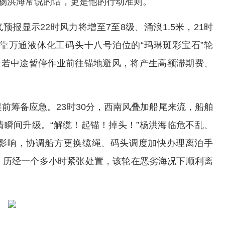
是杨洪海常说的话，更是他的行动准则。
气预报显示22时风力将增至7至8级、涌浪1.5米，21时
靠万通液体化工码头十八号泊位的“玛琳斑彩宝石”轮
完货，若中途暂停作业前往锚地避风，将产生高额滞期费、
前筹备应急。23时30分，西南风叠加船尾来流，船舶
瞬间升级。“解缆！起锚！掉头！”杨洪海临危不乱、
影响，协调船方更换缆绳、码头调度加快办理离泊手
，历经一个多小时紧张处置，该轮在恶劣海况下顺利离
。