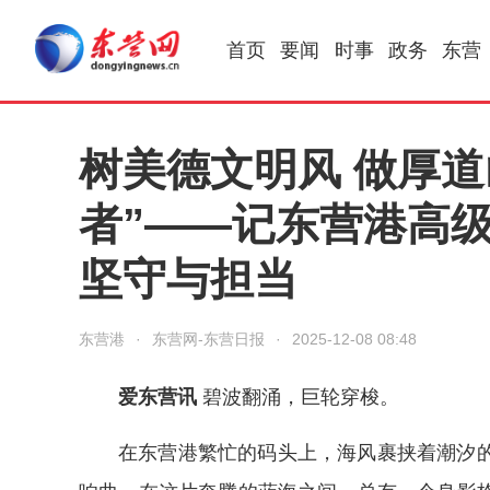
首页
要闻
时事
政务
东营
树美德文明风 做厚
者”——记东营港高
坚守与担当
东营港
·
东营网-东营日报
·
2025-12-08 08:48
爱东营讯
碧波翻涌，巨轮穿梭。
在东营港繁忙的码头上，海风裹挟着潮汐