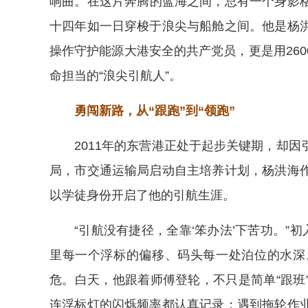
响曲。在这片奔腾的蓝海之间，总有一个身影
十四年如一日穿梭于浪尖与船舱之间。他是杨
操作守护能源大港安全的共产党员，更是用26
命担当的“浪尖引航人”。
勇闯新路，从“跟跑”到“领跑”
2011年的东营港正处于起步关键期，却
局，市交通运输局启动自主培养计划，杨洪海
以学徒身份开启了他的引航生涯。
“引航没有捷径，全靠‘笨办法’下苦功。”
里每一个浮标的偏移、码头每一处泊位的水深
危。白天，他跟着师傅登轮，不只是简单“跟班
连浮标灯的闪烁频率都认真记录；遇到拖轮作