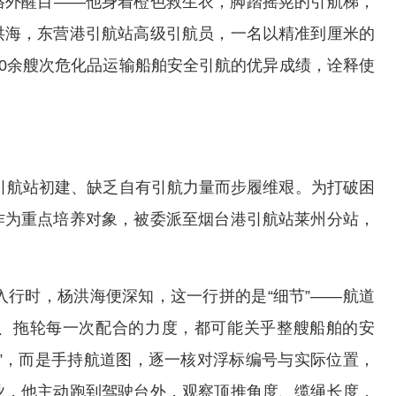
格外醒目——他身着橙色救生衣，脚踏摇晃的引航梯，
洪海，东营港引航站高级引航员，一名以精准到厘米的
00余艘次危化品运输船舶安全引航的优异成绩，诠释使
因引航站初建、缺乏自有引航力量而步履维艰。为打破困
作为重点培养对象，被委派至烟台港引航站莱州分站，
初入行时，杨洪海便深知，这一行拼的是“细节”——航道
、拖轮每一次配合的力度，都可能关乎整艘船舶的安
”，而是手持航道图，逐一核对浮标编号与实际位置，
业，他主动跑到驾驶台外，观察顶推角度、缆绳长度，