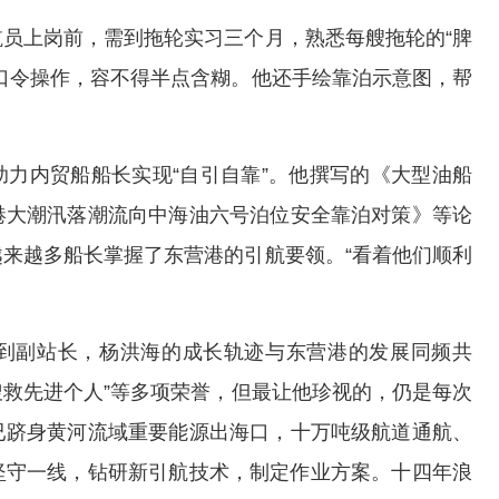
员上岗前，需到拖轮实习三个月，熟悉每艘拖轮的“脾
口令操作，容不得半点含糊。他还手绘靠泊示意图，帮
力内贸船船长实现“自引自靠”。他撰写的《大型油船
港大潮汛落潮流向中海油六号泊位安全靠泊对策》等论
来越多船长掌握了东营港的引航要领。“看着他们顺利
到副站长，杨洪海的成长轨迹与东营港的发展同频共
搜救先进个人”等多项荣誉，但最让他珍视的，仍是每次
已跻身黄河流域重要能源出海口，十万吨级航道通航、
坚守一线，钻研新引航技术，制定作业方案。十四年浪