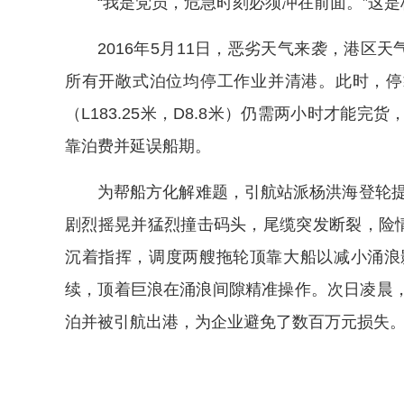
“我是党员，危急时刻必须冲在前面。”这
2016年5月11日，恶劣天气来袭，港区天
所有开敞式泊位均停工作业并清港。此时，停
（L183.25米，D8.8米）仍需两小时才能
靠泊费并延误船期。
为帮船方化解难题，引航站派杨洪海登轮提
剧烈摇晃并猛烈撞击码头，尾缆突发断裂，险情
沉着指挥，调度两艘拖轮顶靠大船以减小涌浪
续，顶着巨浪在涌浪间隙精准操作。次日凌晨
泊并被引航出港，为企业避免了数百万元损失