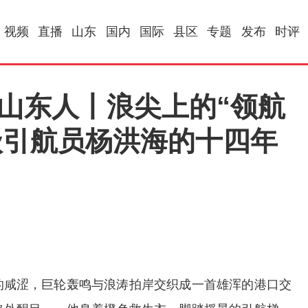
视频
直播
山东
国内
国际
县区
专题
发布
时评
道山东人丨浪尖上的“领航
级引航员杨洪海的十四年
的咸涩，巨轮轰鸣与浪涛拍岸交织成一首雄浑的港口交