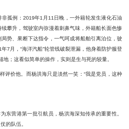
孤例：2019年1月11日晚，一外籍轮发生液化石油
持续攀升，驾驶室内弥漫着刺鼻气味，外籍船长面色惨
判局势、果断下达指令，一气呵成将船舶引离泊位，驶
1年7月，“海洋汽船”轮管线破裂泄漏，他身着防护服登
锚地；这看似简单的操作，实则是生与死的较量。
这样评价他。而杨洪海只是淡然一笑：“我是党员，这种
作为东营港第一批引航员，杨洪海深知传承的重要性。
硬仗的队伍。