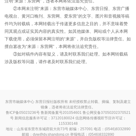
注明“来源：东营网”，违者本网将依法追究责任。
②本网未注明“来源：东营市融媒体中心、东营日报、东营广播
电视台、黄河口晚刊、东营网、爱东营”的文字、图片和音视频等稿
件均为转载稿，本网转载出于传递更多信息之目的，并不意味着赞
同其观点或证实其内容的真实性。如其他媒体、网站或个人从本网
下载使用，必须保留本网注明的“来源”，并自负版权等法律责任。如
擅自篡改为“来源：东营网”，本网将依法追究责任。
③如对稿件内容有疑义，请及时联系我们处理。如本网转载稿
涉及版权等问题，请作者及时联系我们处理。
东营市融媒体中心 东营日报社版权所有 未经授权禁止转载、摘编、复制及建立
镜像，违者将依法追究法律责任。
鲁ICP备05023236号
鲁新闻备案号201054601 鲁公网安备37050202370521
号
新闻信息服务许可证：37120180024
信息网络传播视听节目许可证：
115330148
地址：山东省东营市东城府前大街73号 邮编：257091 电话：(0546)8332890
邮箱：dyw@dy.shandong.cn 举报电话：(0546)8332890