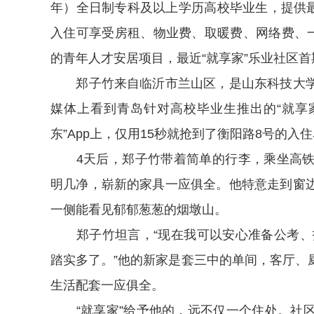
年）全日制专科及以上学历高校毕业生，提供最
入住可享受房租、物业费、取暖费、网络费、一
的青年人才安居项目，最近“就享家”乐业社区首
郑子竹来自临沂市兰山区，是山东科技大学
媒体上看到青岛针对高校毕业生推出的“就享
东”App上，仅用15秒就抢到了衡阳路8号的入
4天后，郑子竹带着简单的行李，乘坐高铁
明几净，崭新的家具一应俱全。他特意走到窗
一侧能看见郁郁葱葱的烟墩山。
郑子竹坦言，“现在我可以安心准备公考、投
踏实多了。”他的新家是套三中的单间，客厅、
生活配套一应俱全。
“就享家”给予他的，远不仅一个住处。社区