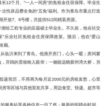
长12个月、“一人一间房”的免租金住宿保障。毕业生
次性床品费全免的“五免”福利。作为青岛市重点打造
期开放7、8号楼，共提供512间精装房源。
测绘工程专业的应届硕士毕业生。不久前，他在社交
家”乐业社区免租金住房保障政策。随后，他在“爱山
住名额。
从临沂来到了青岛。他推开房门，心头一暖：房间窗
边，开阔的景致映入眼帘：一侧能远眺胶州湾大桥，另
递简历，不用再为每月近2000元的房租发愁，心里
厨房等区域与其他室友共享，周边食堂、快递、超市等
的服务站里各种信息一目了然：最新的招聘会时间、