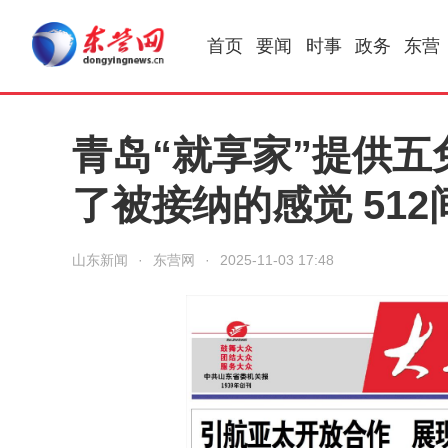
首页
要闻
时事
政务
东营
青岛“就享家”提供
了被接纳的感觉 51
山东新闻
·
东营网
·
2025-11-03 17:48