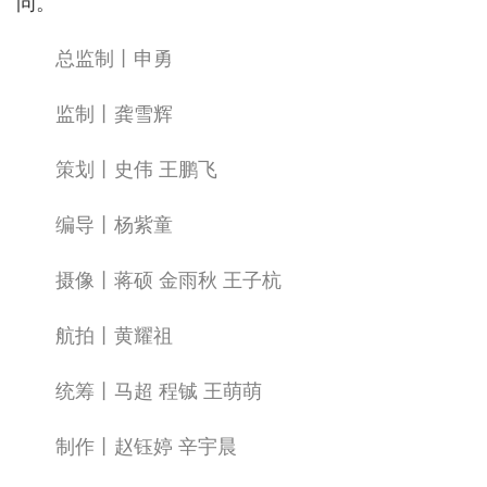
问。
总监制丨申勇
监制丨龚雪辉
策划丨史伟 王鹏飞
编导丨杨紫童
摄像丨蒋硕 金雨秋 王子杭
航拍丨黄耀祖
统筹丨马超 程铖 王萌萌
制作丨赵钰婷 辛宇晨