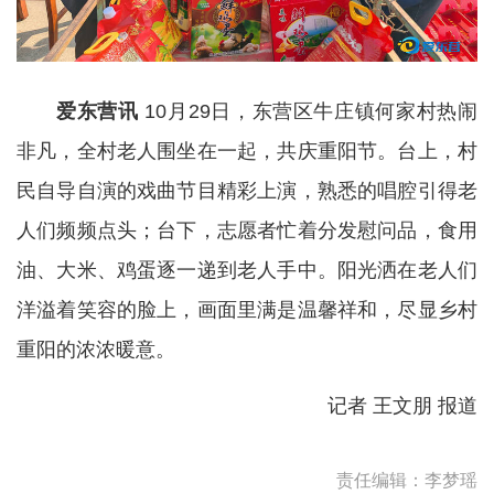
爱东营讯
10月29日，东营区牛庄镇何家村热闹
非凡，全村老人围坐在一起，共庆重阳节。台上，村
民自导自演的戏曲节目精彩上演，熟悉的唱腔引得老
人们频频点头；台下，志愿者忙着分发慰问品，食用
油、大米、鸡蛋逐一递到老人手中。阳光洒在老人们
洋溢着笑容的脸上，画面里满是温馨祥和，尽显乡村
重阳的浓浓暖意。
记者 王文朋 报道
责任编辑：李梦瑶