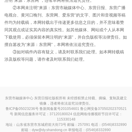
注明“来源：东营网”，违者本网将依法追究责任。
②本网未注明“来源：东营市融媒体中心、东营日报、东营广播
电视台、黄河口晚刊、东营网、爱东营”的文字、图片和音视频等稿
件均为转载稿，本网转载出于传递更多信息之目的，并不意味着赞
同其观点或证实其内容的真实性。如其他媒体、网站或个人从本网
下载使用，必须保留本网注明的“来源”，并自负版权等法律责任。如
擅自篡改为“来源：东营网”，本网将依法追究责任。
③如对稿件内容有疑义，请及时联系我们处理。如本网转载稿
涉及版权等问题，请作者及时联系我们处理。
东营市融媒体中心 东营日报社版权所有 未经授权禁止转载、摘编、复制及建立
镜像，违者将依法追究法律责任。
鲁ICP备05023236号
鲁新闻备案号201054601 鲁公网安备37050202370521
号
新闻信息服务许可证：37120180024
信息网络传播视听节目许可证：
115330148
地址：山东省东营市东城府前大街73号 邮编：257091 电话：(0546)8332890
邮箱：dyw@dy.shandong.cn 举报电话：(0546)8332890