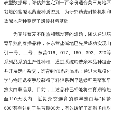
表型数据库，评估并鉴定到一百余份适合黄三角地区
栽培的盐碱地藜麦种质资源，为研究藜麦耐盐机制和
盐碱地育种奠定了遗传材料基础。
为克服藜麦不耐热和穗发芽的难题，团队通过培
育早熟的春播品种，在东营盐碱地已先后成功实现山
引一号、二号、东营016、017、160、393、220等
系列品系的生产性种植；通过系统筛选亲本品种组合
并开展定向杂交，选育到Y0系列品系；通过大规模化
学与物理诱变手段获得了科辐系列早熟矮秆黑藜和早
熟大白藜品系。目前，上述品种已经能将生育期缩短
至110天以内，近期杂交选育的超早熟白藜“科盐
688”甚至达到了生育期80天，有效缓解了高温多雨对