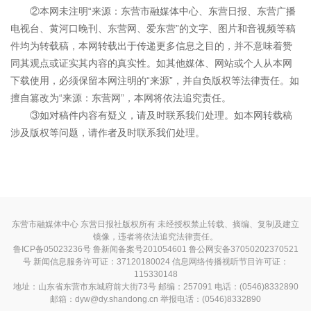
②本网未注明“来源：东营市融媒体中心、东营日报、东营广播
电视台、黄河口晚刊、东营网、爱东营”的文字、图片和音视频等稿
件均为转载稿，本网转载出于传递更多信息之目的，并不意味着赞
同其观点或证实其内容的真实性。如其他媒体、网站或个人从本网
下载使用，必须保留本网注明的“来源”，并自负版权等法律责任。如
擅自篡改为“来源：东营网”，本网将依法追究责任。
③如对稿件内容有疑义，请及时联系我们处理。如本网转载稿
涉及版权等问题，请作者及时联系我们处理。
东营市融媒体中心 东营日报社版权所有 未经授权禁止转载、摘编、复制及建立
镜像，违者将依法追究法律责任。
鲁ICP备05023236号
鲁新闻备案号201054601 鲁公网安备37050202370521
号
新闻信息服务许可证：37120180024
信息网络传播视听节目许可证：
115330148
地址：山东省东营市东城府前大街73号 邮编：257091 电话：(0546)8332890
邮箱：dyw@dy.shandong.cn 举报电话：(0546)8332890