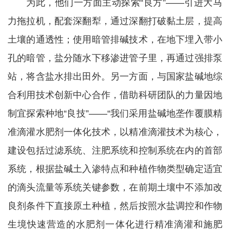
为此，他们一方面主动探索“良方”——引进大马
力拖拉机，配套深翻犁，通过深翻打破黏土层，提高
土壤的通透性；使用暗管排碱技术，在地下埋入带小
孔的暗管，盐分随水下移渗进管子里，再通过强排泵
站，将含盐水排出田外。另一方面，与国家盐碱地综
合利用技术创新中心合作，借助科研团队的力量因地
制宜探索种地“良技”——“我们采用盐碱地垄作覆膜精
准滴灌水肥剂一体化技术，以精准滴灌技术为核心，
建设包括过滤系统、注肥系统和控制系统在内的首部
系统，根据盐碱土入渗特点和种植作物类型确定适宜
的滴头流量等系统关键参数，在前期土壤中不添加改
良剂条件下直接原土种植，然后按照水盐调控和作物
生境快速营造的水肥剂一体化进行精准滴灌和施肥