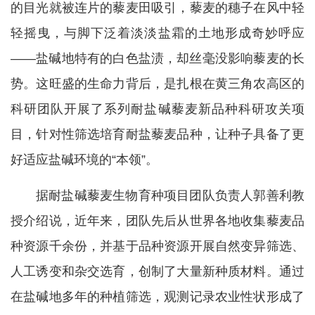
的目光就被连片的藜麦田吸引，藜麦的穗子在风中轻
轻摇曳，与脚下泛着淡淡盐霜的土地形成奇妙呼应
——盐碱地特有的白色盐渍，却丝毫没影响藜麦的长
势。这旺盛的生命力背后，是扎根在黄三角农高区的
科研团队开展了系列耐盐碱藜麦新品种科研攻关项
目，针对性筛选培育耐盐藜麦品种，让种子具备了更
好适应盐碱环境的“本领”。
据耐盐碱藜麦生物育种项目团队负责人郭善利教
授介绍说，近年来，团队先后从世界各地收集藜麦品
种资源千余份，并基于品种资源开展自然变异筛选、
人工诱变和杂交选育，创制了大量新种质材料。通过
在盐碱地多年的种植筛选，观测记录农业性状形成了