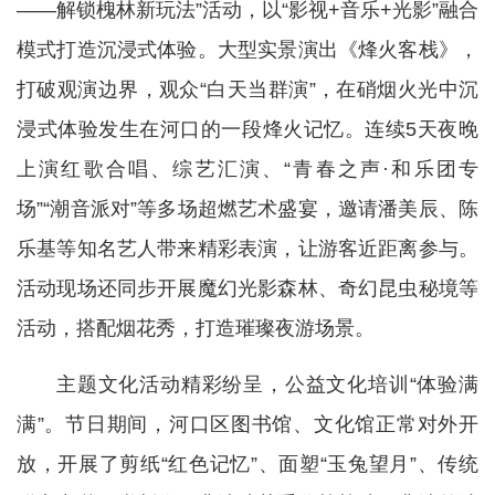
——解锁槐林新玩法”活动，以“影视+音乐+光影”融合
模式打造沉浸式体验。大型实景演出《烽火客栈》，
打破观演边界，观众“白天当群演”，在硝烟火光中沉
浸式体验发生在河口的一段烽火记忆。连续5天夜晚
上演红歌合唱、综艺汇演、“青春之声·和乐团专
场”“潮音派对”等多场超燃艺术盛宴，邀请潘美辰、陈
乐基等知名艺人带来精彩表演，让游客近距离参与。
活动现场还同步开展魔幻光影森林、奇幻昆虫秘境等
活动，搭配烟花秀，打造璀璨夜游场景。
主题文化活动精彩纷呈，公益文化培训“体验满
满”。节日期间，河口区图书馆、文化馆正常对外开
放，开展了剪纸“红色记忆”、面塑“玉兔望月”、传统