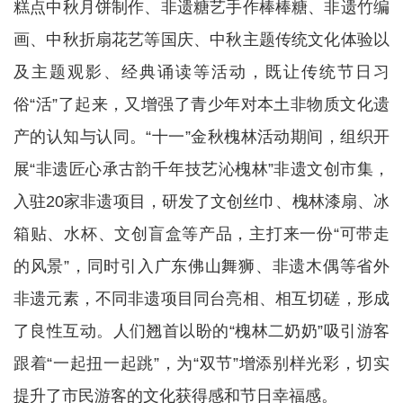
糕点中秋月饼制作、非遗糖艺手作棒棒糖、非遗竹编
画、中秋折扇花艺等国庆、中秋主题传统文化体验以
及主题观影、经典诵读等活动，既让传统节日习
俗“活”了起来，又增强了青少年对本土非物质文化遗
产的认知与认同。“十一”金秋槐林活动期间，组织开
展“非遗匠心承古韵千年技艺沁槐林”非遗文创市集，
入驻20家非遗项目，研发了文创丝巾、槐林漆扇、冰
箱贴、水杯、文创盲盒等产品，主打来一份“可带走
的风景”，同时引入广东佛山舞狮、非遗木偶等省外
非遗元素，不同非遗项目同台亮相、相互切磋，形成
了良性互动。人们翘首以盼的“槐林二奶奶”吸引游客
跟着“一起扭一起跳”，为“双节”增添别样光彩，切实
提升了市民游客的文化获得感和节日幸福感。