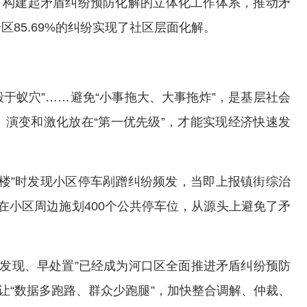
牌，构建起矛盾纠纷预防化解的立体化工作体系，推动矛
85.69%的纠纷实现了社区层面化解。
毁于蚁穴”……避免“小事拖大、大事拖炸”，是基层社会
演变和激化放在“第一优先级”，才能实现经济快速发
扫楼”时发现小区停车剐蹭纠纷频发，当即上报镇街综治
在小区周边施划400个公共停车位，从源头上避免了矛
早发现、早处置”已经成为河口区全面推进矛盾纠纷预防
让“数据多跑路、群众少跑腿”，加快整合调解、仲裁、