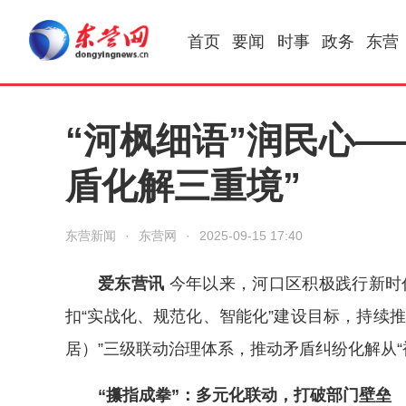
首页
要闻
时事
政务
东营
“河枫细语”润民心—
盾化解三重境”
东营新闻
·
东营网
·
2025-09-15 17:40
爱东营讯
今年以来，河口区积极践行新时代
扣“实战化、规范化、智能化”建设目标，持续
居）”三级联动治理体系，推动矛盾纠纷化解从“
“攥指成拳”：多元化联动，打破部门壁垒