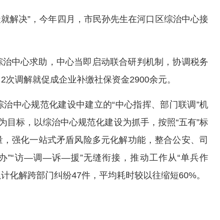
天就解决”，今年四月，市民孙先生在河口区综治中心接
综治中心求助，中心当即启动联合研判机制，协调税务
次调解就促成企业补缴社保资金2900余元。
治中心规范化建设中建立的“中心指挥、部门联调”机
为目标，以综治中心规范化建设为抓手，按照“五有”标
量，强化一站式矛盾风险多元化解功能，整合公安、司
办”“访—调—诉—援”无缝衔接，推动工作从“单兵作
累计化解跨部门纠纷47件，平均耗时较以往缩短60%。