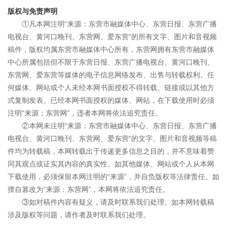
版权与免责声明
①凡本网注明“来源：东营市融媒体中心、东营日报、东营广播
电视台、黄河口晚刊、东营网、爱东营”的所有文字、图片和音视频
稿件，版权均属东营市融媒体中心所有，东营网拥有东营市融媒体
中心所属包括但不限于东营日报、东营广播电视台、黄河口晚刊、
东营网、爱东营等媒体的电子信息网络发布、出售与转载权利。任
何媒体、网站或个人未经本网书面授权不得转载、链接或以其他方
式复制发表。已经本网书面授权的媒体、网站，在下载使用时必须
注明“来源：东营网”，违者本网将依法追究责任。
②本网未注明“来源：东营市融媒体中心、东营日报、东营广播
电视台、黄河口晚刊、东营网、爱东营”的文字、图片和音视频等稿
件均为转载稿，本网转载出于传递更多信息之目的，并不意味着赞
同其观点或证实其内容的真实性。如其他媒体、网站或个人从本网
下载使用，必须保留本网注明的“来源”，并自负版权等法律责任。如
擅自篡改为“来源：东营网”，本网将依法追究责任。
③如对稿件内容有疑义，请及时联系我们处理。如本网转载稿
涉及版权等问题，请作者及时联系我们处理。