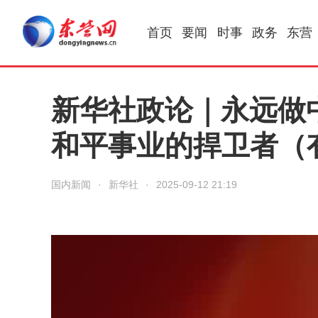
首页
要闻
时事
政务
东营
新华社政论｜永远做
和平事业的捍卫者（
国内新闻
·
新华社
·
2025-09-12 21:19