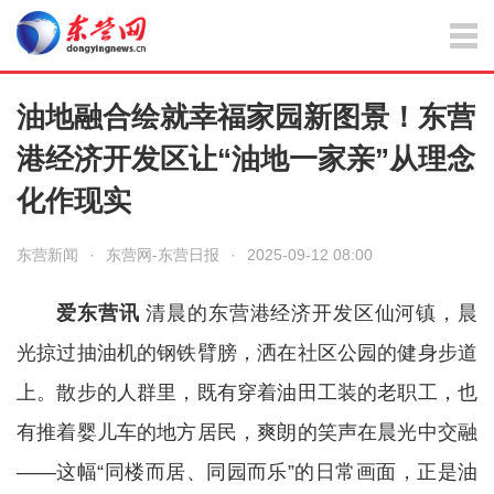
油地融合绘就幸福家园新图景！东营
港经济开发区让“油地一家亲”从理念
化作现实
东营新闻
·
东营网-东营日报
·
2025-09-12 08:00
爱东营讯
清晨的东营港经济开发区仙河镇，晨
光掠过抽油机的钢铁臂膀，洒在社区公园的健身步道
上。散步的人群里，既有穿着油田工装的老职工，也
有推着婴儿车的地方居民，爽朗的笑声在晨光中交融
——这幅“同楼而居、同园而乐”的日常画面，正是油