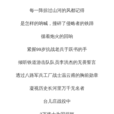
每一阵掠过山河的风都记得
是怎样的呐喊，撞碎了侵略者的铁蹄
循着炮火的回响
紧握99岁抗战老兵于跃书的手
倾听铁道游击队队员李洪杰的无畏誓言
透过八路军兵工厂战士温云甫的胸前勋章
凝视历史长河里万千无名者
台儿庄战役中