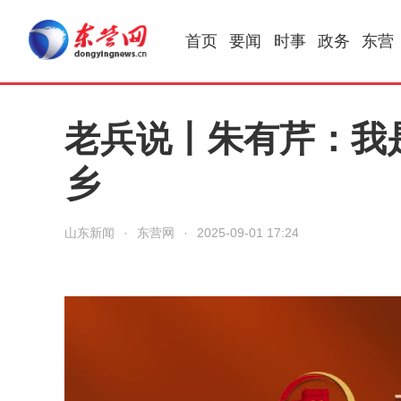
首页
要闻
时事
政务
东营
老兵说丨朱有芹：我
乡
山东新闻
·
东营网
·
2025-09-01 17:24