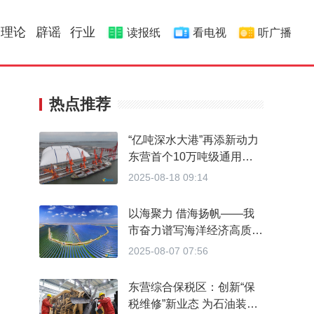
理论
辟谣
行业
读报纸
看电视
听广播
热点推荐
“亿吨深水大港”再添新动力
东营首个10万吨级通用泊
位实现外贸首航
2025-08-18 09:14
以海聚力 借海扬帆——我
市奋力谱写海洋经济高质量
发展华彩乐章
2025-08-07 07:56
东营综合保税区：创新“保
税维修”新业态 为石油装备