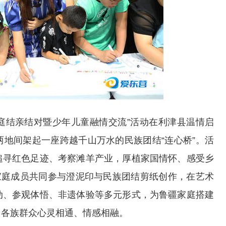
·家庭结亲结对暨少年儿童融情交流”活动在利津县温情启
地间架起一座跨越千山万水的民族团结“连心桥”。活
追寻红色足迹、考察滩羊产业，厚植家国情怀、感受乡
家庭成员共同参与澄泥印与民族团结剪纸创作，在艺术
动、参观体悟、非遗体验等多元形式，为鲁疆家庭搭建
进了各族群众心灵相通、情感相融。