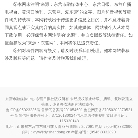
②本网未注明“来源：东营市融媒体中心、东营日报、东营广播
电视台、黄河口晚刊、东营网、爱东营”的文字、图片和音视频等稿
件均为转载稿，本网转载出于传递更多信息之目的，并不意味着赞
同其观点或证实其内容的真实性。如其他媒体、网站或个人从本网
下载使用，必须保留本网注明的“来源”，并自负版权等法律责任。如
擅自篡改为“来源：东营网”，本网将依法追究责任。
③如对稿件内容有疑义，请及时联系我们处理。如本网转载稿
涉及版权等问题，请作者及时联系我们处理。
东营市融媒体中心 东营日报社版权所有 未经授权禁止转载、摘编、复制及建立
镜像，违者将依法追究法律责任。
鲁ICP备05023236号
鲁新闻备案号201054601 鲁公网安备37050202370521
号
新闻信息服务许可证：37120180024
信息网络传播视听节目许可证：
115330148
地址：山东省东营市东城府前大街73号 邮编：257091 电话：(0546)8332890
邮箱：dyw@dy.shandong.cn 举报电话：(0546)8332890