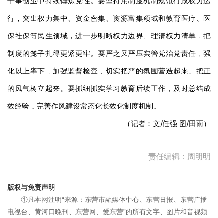
干事创业中持续锤炼党性。要坚持用制度机制规范行政权力运
行，突出权力集中、资金密集、资源富集领域和教育医疗、医
保社保等民生领域，进一步明晰权力边界、理清权力清单，把
制度的笼子扎得更紧更牢。要严之又严压实管党治党责任，强
化以上率下，加强监督检查，切实把严的氛围营造起来、把正
的风气树立起来。要抓细抓实学习教育后续工作，及时总结成
效经验，完善作风建设常态化长效化制度机制。
（记者：文/任强 图/田雨）
责任编辑：周明明
版权与免责声明
①凡本网注明“来源：东营市融媒体中心、东营日报、东营广播
电视台、黄河口晚刊、东营网、爱东营”的所有文字、图片和音视频