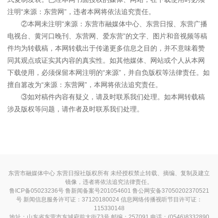
注明“来源：东营网”，违者本网将依法追究责任。
②本网未注明“来源：东营市融媒体中心、东营日报、东营广播
电视台、黄河口晚刊、东营网、爱东营”的文字、图片和音视频等稿
件均为转载稿，本网转载出于传递更多信息之目的，并不意味着赞
同其观点或证实其内容的真实性。如其他媒体、网站或个人从本网
下载使用，必须保留本网注明的“来源”，并自负版权等法律责任。如
擅自篡改为“来源：东营网”，本网将依法追究责任。
③如对稿件内容有疑义，请及时联系我们处理。如本网转载稿
涉及版权等问题，请作者及时联系我们处理。
东营市融媒体中心 东营日报社版权所有 未经授权禁止转载、摘编、复制及建立
镜像，违者将依法追究法律责任。
鲁ICP备05023236号
鲁新闻备案号201054601 鲁公网安备37050202370521
号
新闻信息服务许可证：37120180024
信息网络传播视听节目许可证：
115330148
地址：山东省东营市东城府前大街73号 邮编：257091 电话：(0546)8332890