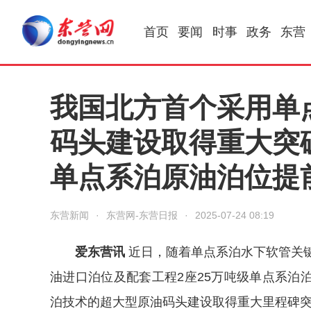
首页
要闻
时事
政务
东营
我国北方首个采用单
码头建设取得重大突破
单点系泊原油泊位提
东营新闻
·
东营网-东营日报
·
2025-07-24 08:19
爱东营讯
近日，随着单点系泊水下软管关键
油进口泊位及配套工程2座25万吨级单点系泊
泊技术的超大型原油码头建设取得重大里程碑