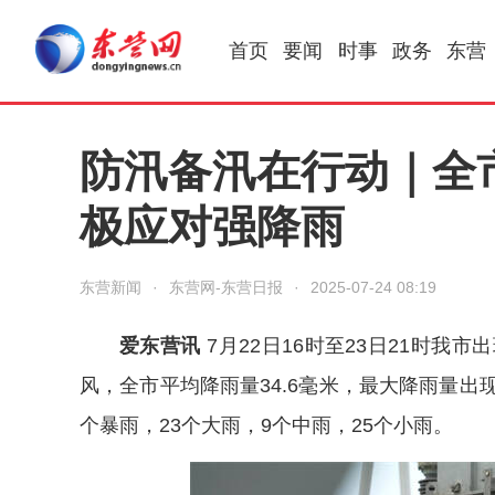
首页
要闻
时事
政务
东营
防汛备汛在行动｜全
极应对强降雨
东营新闻
·
东营网-东营日报
·
2025-07-24 08:19
爱东营讯
7月22日16时至23日21时我
风，全市平均降雨量34.6毫米，最大降雨量出现
个暴雨，23个大雨，9个中雨，25个小雨。