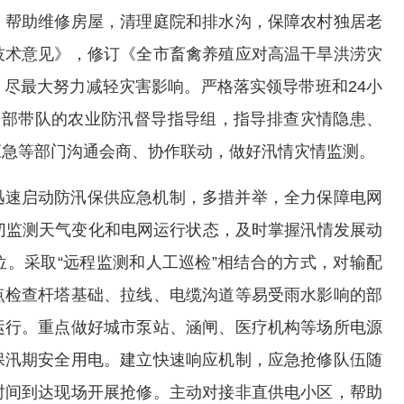
，帮助维修房屋，清理庭院和排水沟，保障农村独居老
技术意见》，修订《全市畜禽养殖应对高温干旱洪涝灾
尽最大努力减轻灾害影响。严格落实领导带班和24小
干部带队的农业防汛督导指导组，指导排查灾情隐患、
应急等部门沟通会商、协作联动，做好汛情灾情监测。
迅速启动防汛保供应急机制，多措并举，全力保障电网
切监测天气变化和电网运行状态，及时掌握汛情发展动
。采取“远程监测和人工巡检”相结合的方式，对输配
点检查杆塔基础、拉线、电缆沟道等易受雨水影响的部
运行。重点做好城市泵站、涵闸、医疗机构等场所电源
保汛期安全用电。建立快速响应机制，应急抢修队伍随
时间到达现场开展抢修。主动对接非直供电小区，帮助