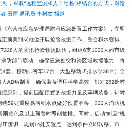
制，采取“远程监测和人工巡检”相结合的方式，对输
者 田雨 通讯员 李树杰 报道
照《东营市应急管理局防汛应急处置工作方案》，立即
既定预案到岗就位开展抢险救援工作。整合积水强排、
228人的防汛抢险救援队伍，组建6支1000人的市级
，与消防部门联动，确保应急处突和跨区域救援能力；将
4套、移动排涝车17台、大型移动式排水泵38台）全
人AB角制度，确保装备调用科学高效；针对282处村
就便原则，提前匹配预置的救援力量及车辆装备，针对
绕59处重度易涝积水点做好预置准备，200人消防机
暴雨黄色及以上预警时即刻抽排。同时，启动“叫应”机
险村庄辨识，规划14处安置点，达到条件立即转移。市、