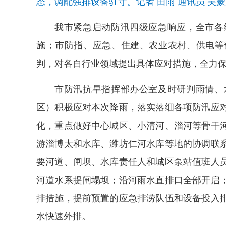
态，调配强排设备驻守。记者 田雨 通讯员 吴蒙
我市紧急启动防汛四级应急响应，全市各
施；市防指、应急、住建、农业农村、供电等
判，对各自行业领域提出具体应对措施，全力
市防汛抗旱指挥部办公室及时研判雨情、
区）积极应对本次降雨，落实落细各项防汛应
化，重点做好中心城区、小清河、淄河等骨干
游淄博太和水库、潍坊仁河水库等地的协调联
要河道、闸坝、水库责任人和城区泵站值班人
河道水系提闸塌坝；沿河雨水直排口全部开启
排措施，提前预置的应急排涝队伍和设备投入
水快速外排。