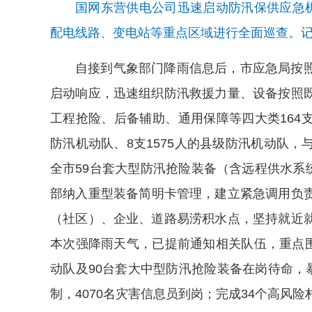
国网东营供电公司迅速启动防汛保供应急机
配电线路、变电站等重点区域进行全面巡查。
记
自接到气象部门降雨信息后，市应急局按
启动响应，迅速组织防汛救援力量、设备按照
工程抢险、后备辅助、通用保障等四大类164支7
防汛机动队、8支1575人的县级防汛机动队
全市59台套大型防汛抢险装备（含远程供水系统
部纳入重型装备简明卡管理，建立紧急调用负责
（社区）、企业、道路易涝积水点，坚持就近
本次强降雨天气，已提前通知相关队伍，重点围
动队及90台套大中型防汛抢险装备在岗待命，
制，4070名灾害信息员到岗；完成34个高风