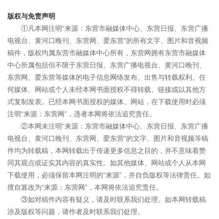
版权与免责声明
①凡本网注明“来源：东营市融媒体中心、东营日报、东营广播
电视台、黄河口晚刊、东营网、爱东营”的所有文字、图片和音视频
稿件，版权均属东营市融媒体中心所有，东营网拥有东营市融媒体
中心所属包括但不限于东营日报、东营广播电视台、黄河口晚刊、
东营网、爱东营等媒体的电子信息网络发布、出售与转载权利。任
何媒体、网站或个人未经本网书面授权不得转载、链接或以其他方
式复制发表。已经本网书面授权的媒体、网站，在下载使用时必须
注明“来源：东营网”，违者本网将依法追究责任。
②本网未注明“来源：东营市融媒体中心、东营日报、东营广播
电视台、黄河口晚刊、东营网、爱东营”的文字、图片和音视频等稿
件均为转载稿，本网转载出于传递更多信息之目的，并不意味着赞
同其观点或证实其内容的真实性。如其他媒体、网站或个人从本网
下载使用，必须保留本网注明的“来源”，并自负版权等法律责任。如
擅自篡改为“来源：东营网”，本网将依法追究责任。
③如对稿件内容有疑义，请及时联系我们处理。如本网转载稿
涉及版权等问题，请作者及时联系我们处理。