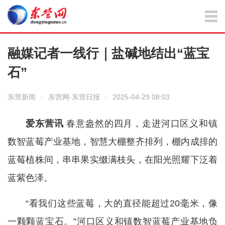
融媒记者一线行｜盐碱地结出“蓝宝
石”
东营新闻
·
东营网-东营日报
·
2025-04-29 08:03
爱东营讯
春意盎然的四月，走进河口区义和镇
数智蓝莓产业基地，智慧大棚整齐排列，棚内成排的
蓝莓植株间，串串果实缀满枝头，在阳光照耀下泛着
蓝紫色泽。
“看我们这些蓝莓，大的直径能超过20毫米，像
一颗颗蓝宝石。”河口区义和镇数智蓝莓产业基地负