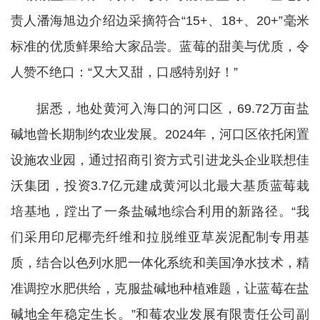
责人潘海旭边介绍边采摘符合“15+、18+、20+”毫米
标准的优质鲜果给大家品尝。蓝莓的甜美与优质，令
人赞不绝口：“又大又甜，口感特别好！”
据悉，地处黄河入海口的河口区，69.72万亩盐
碱地曾长期制约农业发展。2024年，河口区依托闲置
设施农业园，通过招商引资方式引进龙头企业联想佳
沃集团，投资3.7亿元建成黄河以北最大基质蓝莓栽
培基地，蹚出了一条盐碱地综合利用的新路径。“我
们采用印尼椰壳纤维和拉脱维亚草炭泥配制专用基
质，结合以色列水肥一体化系统和美国净水技术，精
准调控水肥供给，克服盐碱地种植难题，让蓝莓在盐
碱地全年稳定生长。”和莓农业发展有限责任公司副