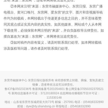
注明“来源：东营网”，违者本网将依法追究责任。
②本网未注明“来源：东营市融媒体中心、东营日报、东营广播
电视台、黄河口晚刊、东营网、爱东营”的文字、图片和音视频等稿
件均为转载稿，本网转载出于传递更多信息之目的，并不意味着赞
同其观点或证实其内容的真实性。如其他媒体、网站或个人从本网
下载使用，必须保留本网注明的“来源”，并自负版权等法律责任。如
擅自篡改为“来源：东营网”，本网将依法追究责任。
③如对稿件内容有疑义，请及时联系我们处理。如本网转载稿
涉及版权等问题，请作者及时联系我们处理。
东营市融媒体中心 东营日报社版权所有 未经授权禁止转载、摘编、复制及建立
镜像，违者将依法追究法律责任。
鲁ICP备05023236号
鲁新闻备案号201054601 鲁公网安备37050202370521
号
新闻信息服务许可证：37120180024
信息网络传播视听节目许可证：
115330148
地址：山东省东营市东城府前大街73号 邮编：257091 电话：(0546)8332890
邮箱：dyw@dy.shandong.cn 举报电话：(0546)8332890