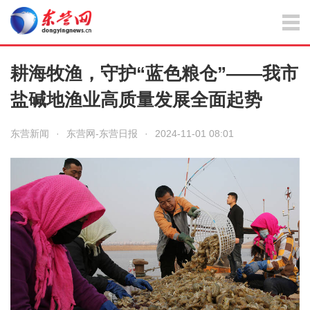
耕海牧渔，守护“蓝色粮仓”——我市
盐碱地渔业高质量发展全面起势
东营新闻
·
东营网-东营日报
·
2024-11-01 08:01