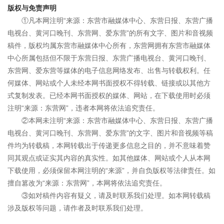
版权与免责声明
①凡本网注明“来源：东营市融媒体中心、东营日报、东营广播
电视台、黄河口晚刊、东营网、爱东营”的所有文字、图片和音视频
稿件，版权均属东营市融媒体中心所有，东营网拥有东营市融媒体
中心所属包括但不限于东营日报、东营广播电视台、黄河口晚刊、
东营网、爱东营等媒体的电子信息网络发布、出售与转载权利。任
何媒体、网站或个人未经本网书面授权不得转载、链接或以其他方
式复制发表。已经本网书面授权的媒体、网站，在下载使用时必须
注明“来源：东营网”，违者本网将依法追究责任。
②本网未注明“来源：东营市融媒体中心、东营日报、东营广播
电视台、黄河口晚刊、东营网、爱东营”的文字、图片和音视频等稿
件均为转载稿，本网转载出于传递更多信息之目的，并不意味着赞
同其观点或证实其内容的真实性。如其他媒体、网站或个人从本网
下载使用，必须保留本网注明的“来源”，并自负版权等法律责任。如
擅自篡改为“来源：东营网”，本网将依法追究责任。
③如对稿件内容有疑义，请及时联系我们处理。如本网转载稿
涉及版权等问题，请作者及时联系我们处理。