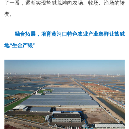
了一番，逐渐实现盐碱荒滩向农场、牧场、渔场的转
变。
融合拓展，培育黄河口特色农业产业集群让盐碱
地“生金产银”