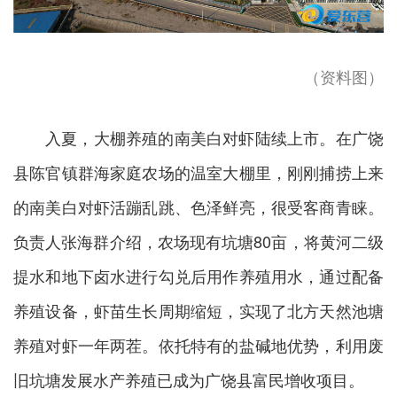
（资料图）
入夏，大棚养殖的南美白对虾陆续上市。在广饶
县陈官镇群海家庭农场的温室大棚里，刚刚捕捞上来
的南美白对虾活蹦乱跳、色泽鲜亮，很受客商青睐。
负责人张海群介绍，农场现有坑塘80亩，将黄河二级
提水和地下卤水进行勾兑后用作养殖用水，通过配备
养殖设备，虾苗生长周期缩短，实现了北方天然池塘
养殖对虾一年两茬。依托特有的盐碱地优势，利用废
旧坑塘发展水产养殖已成为广饶县富民增收项目。