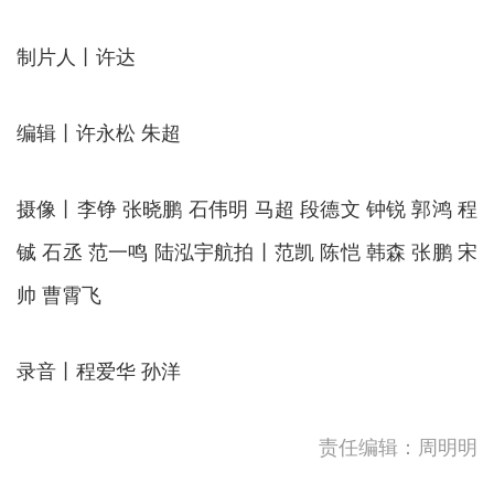
制片人丨许达
编辑丨许永松 朱超
摄像丨李铮 张晓鹏 石伟明 马超 段德文 钟锐 郭鸿 程
铖 石丞 范一鸣 陆泓宇
航拍丨范凯 陈恺 韩森 张鹏 宋
帅 曹霄飞
录音丨程爱华 孙洋
责任编辑：周明明