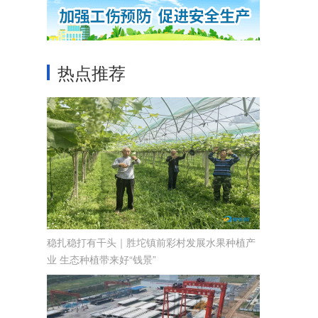
热点推荐
稳扎稳打有干头｜胜坨镇前彩村发展水果种植产
业 生态种植带来好“钱景”