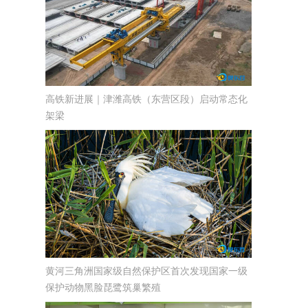
高铁新进展｜津潍高铁（东营区段）启动常态化
架梁
黄河三角洲国家级自然保护区首次发现国家一级
保护动物黑脸琵鹭筑巢繁殖