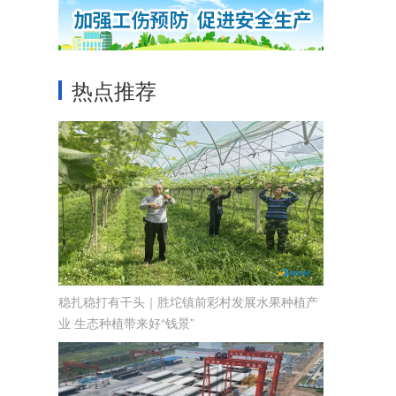
热点推荐
稳扎稳打有干头｜胜坨镇前彩村发展水果种植产
业 生态种植带来好“钱景”