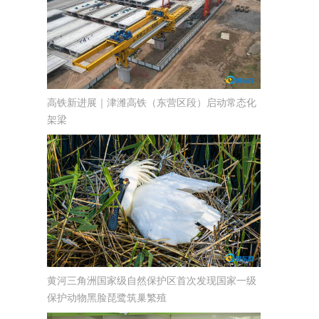
高铁新进展｜津潍高铁（东营区段）启动常态化
架梁
黄河三角洲国家级自然保护区首次发现国家一级
保护动物黑脸琵鹭筑巢繁殖