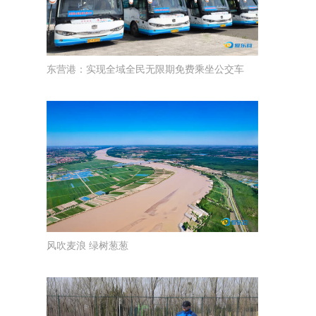
东营港：实现全域全民无限期免费乘坐公交车
风吹麦浪 绿树葱葱