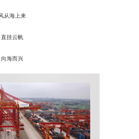
风从海上来
直挂云帆
向海而兴