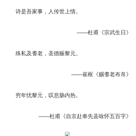
诗是吾家事，人传世上情。
——杜甫《宗武生日》
殊私及耆老，圣德赈黎元。
——崔枢《赐耆老布帛》
穷年忧黎元，叹息肠内热。
——杜甫《自京赴奉先县咏怀五百字》