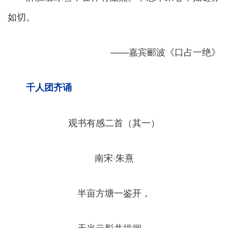
如切。
——嘉宾郦波《口占一绝》
千人团齐诵
观书有感二首（其一）
南宋·朱熹
半亩方塘一鉴开，
天光云影共徘徊。