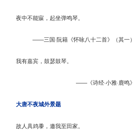
夜中不能寐，起坐弹鸣琴。
——三国·阮籍《怀咏八十二首》（其一）
我有嘉宾，鼓瑟鼓琴。
——《诗经·小雅·鹿鸣》
大唐不夜城外景题
故人具鸡黍，邀我至田家。