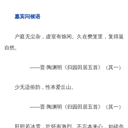
嘉宾问候语
户庭无尘杂，虚室有馀闲。久在樊笼里，复得返
自然。
——晋·陶渊明《归园田居五首》（其一）
少无适俗韵，性本爱丘山。
——晋·陶渊明《归园田居五首》（其一）
肝胆若冰雪，壮怀有激烈。不忘本来心，如磋亦