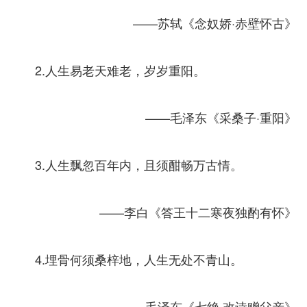
——苏轼《念奴娇·赤壁怀古》
2.人生易老天难老，岁岁重阳。
——毛泽东《采桑子·重阳》
3.人生飘忽百年内，且须酣畅万古情。
——李白《答王十二寒夜独酌有怀》
4.埋骨何须桑梓地，人生无处不青山。
——毛泽东《七绝·改诗赠父亲》