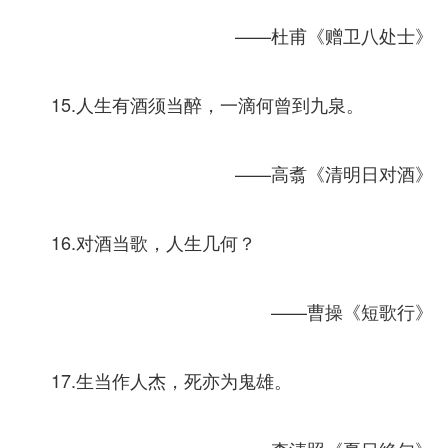
——杜甫《赠卫八处士》
15.人生有酒须当醉，一滴何曾到九泉。
——高翥《清明日对酒》
16.对酒当歌，人生几何？
——曹操《短歌行》
17.生当作人杰，死亦为鬼雄。