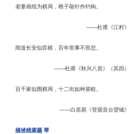
老妻画纸为棋局，稚子敲针作钓钩。
——杜甫《江村》
闻道长安似弈棋，百年世事不胜悲。
——杜甫《秋兴八首》（其四）
百千家似围棋局，十二街如种菜畦。
——白居易《登观音台望城》
描述线索题 琴