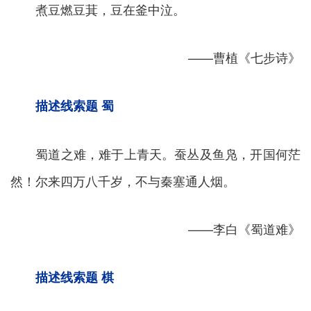
煮豆燃豆萁，豆在釜中泣。
——曹植《七步诗》
描述线索题 蜀
蜀道之难，难于上青天。蚕丛及鱼凫，开国何茫
然！尔来四万八千岁，不与秦塞通人烟。
——李白《蜀道难》
描述线索题 棋