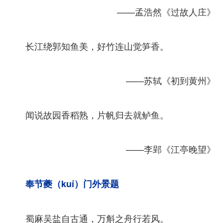
——孟浩然《过故人庄》
长江绕郭知鱼美，好竹连山觉笋香。
——苏轼《初到黄州》
闻说故园香稻熟，片帆归去就鲈鱼。
——李郢《江亭晚望》
奉节夔（kuí）门外景题
蜀麻吴盐自古通，万斛之舟行若风。