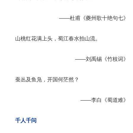
——杜甫《夔州歌十绝句七》
山桃红花满上头，蜀江春水拍山流。
——刘禹锡《竹枝词》
蚕丛及鱼凫，开国何茫然？
——李白《蜀道难》
千人千问