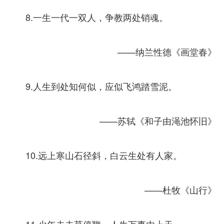
8.一生一代一双人，争教两处销魂。
——纳兰性德《画堂春》
9.人生到处知何似，应似飞鸿踏雪泥。
——苏轼《和子由渑池怀旧》
10.远上寒山石径斜，白云生处有人家。
——杜牧《山行》
11.少年去去莫停鞭，人生万事由上天。