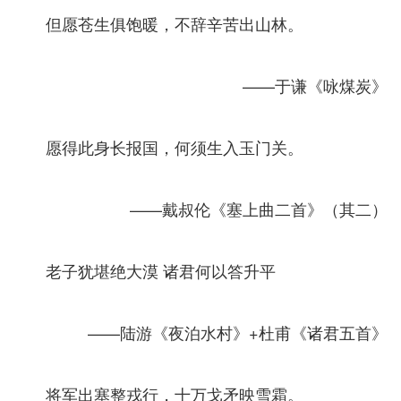
但愿苍生俱饱暖，不辞辛苦出山林。
——于谦《咏煤炭》
愿得此身长报国，何须生入玉门关。
——戴叔伦《塞上曲二首》（其二）
老子犹堪绝大漠 诸君何以答升平
——陆游《夜泊水村》+杜甫《诸君五首》
将军出塞整戎行，十万戈矛映雪霜。