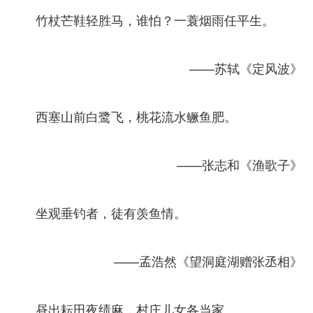
竹杖芒鞋轻胜马，谁怕？一蓑烟雨任平生。
——苏轼《定风波》
西塞山前白鹭飞，桃花流水鳜鱼肥。
——张志和《渔歌子》
坐观垂钓者，徒有羡鱼情。
——孟浩然《望洞庭湖赠张丞相》
昼出耘田夜绩麻，村庄儿女各当家。