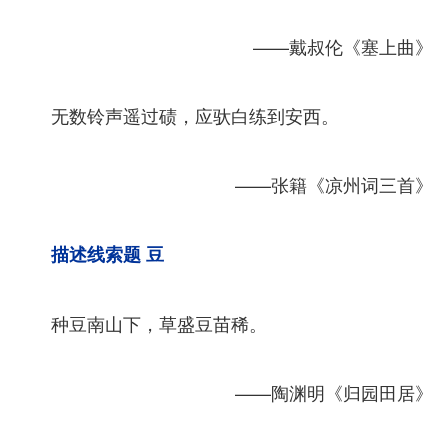
——戴叔伦《塞上曲》
无数铃声遥过碛，应驮白练到安西。
——张籍《凉州词三首》
描述线索题 豆
种豆南山下，草盛豆苗稀。
——陶渊明《归园田居》