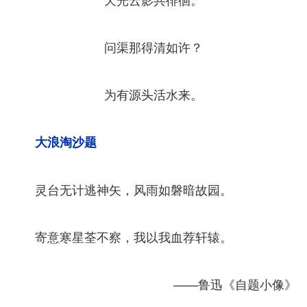
问渠那得清如许？
为有源头活水来。
大浪淘沙题
灵台无计逃神矢，风雨如磐暗故园。
寄意寒星荃不察，我以我血荐轩辕。
——鲁迅《自题小像》