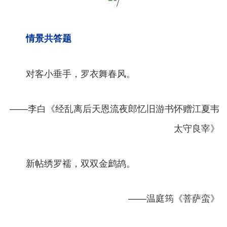
情景共答题
对客小垂手，罗衣舞春风。
——李白《经乱离后天恩流夜郎忆旧游书怀赠江夏韦
太守良宰》
新帖绣罗襦，双双金鹧鸪。
——温庭筠《菩萨蛮》