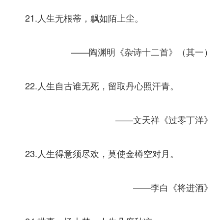
21.人生无根蒂，飘如陌上尘。
——陶渊明《杂诗十二首》（其一）
22.人生自古谁无死，留取丹心照汗青。
——文天祥《过零丁洋》
23.人生得意须尽欢，莫使金樽空对月。
——李白《将进酒》