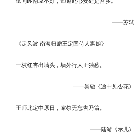
试问岭南应不好，却道此心安处是吾乡。
——苏轼
《定风波 南海归赠王定国侍人寓娘》
一枝红杏出墙头，墙外行人正独愁。
——吴融《途中见杏花》
王师北定中原日，家祭无忘告乃翁。
——陆游《示儿》