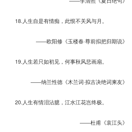
——李清照《夏日绝句》
18.人生自是有情痴，此恨不关风与月。
——欧阳修《玉楼春·尊前拟把归期说》
19.人生若只如初见，何事秋风悲画扇。
——纳兰性德《木兰词·拟古决绝词柬友》
20.人生有情泪沾臆，江水江花岂终极。
——杜甫《哀江头》