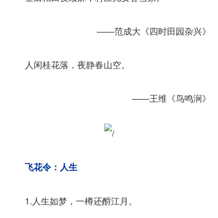
——范成大《四时田园杂兴》
人闲桂花落，夜静春山空。
——王维《鸟鸣涧》
飞花令：人生
1.人生如梦，一樽还酹江月。