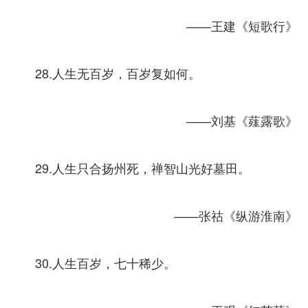
——王建《短歌行》
28.人生无百岁，百岁复如何。
——刘基《薤露歌》
29.人生只合扬州死，禅智山光好墓田。
——张祜《纵游淮南》
30.人生百岁，七十稀少。