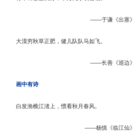
——于谦《出塞》
大漠穷秋草正肥，健儿队队马如飞。
——长善《巡边》
画中有诗
白发渔樵江渚上，惯看秋月春风。
——杨慎《临江仙》