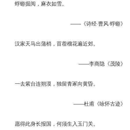
蜉蝣掘阅，麻衣如雪。
——《诗经·曹风·蜉蝣》
汉家天马出蒲梢，苜蓿榴花遍近郊。
——李商隐《茂陵》
一去紫台连朔漠，独留青冢向黄昏。
——杜甫《咏怀古迹》
愿得此身长报国，何须生入玉门关。