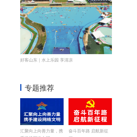
好客山东｜水上乐园 享清凉
专题推荐
汇聚向上向善力量，携
奋斗百年路 启航新征