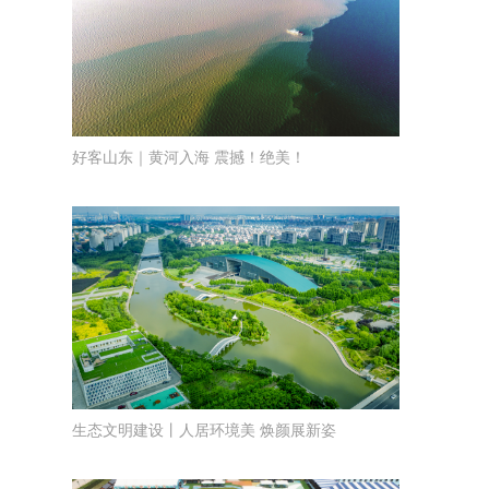
好客山东｜黄河入海 震撼！绝美！
生态文明建设丨人居环境美 焕颜展新姿