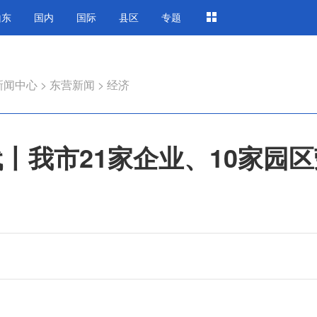
山东
国内
国际
县区
专题
新闻中心
>
东营新闻
>
经济
代丨我市21家企业、10家园